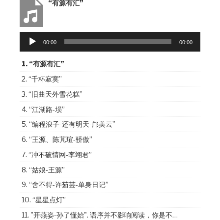
“有源有汇”
Audio
00:00
00:00
Player
1.
“有源有汇”
2.
“千杯寂寞”
3.
“旧曲天外雪花糕”
4.
“江湖路-埙”
5.
“编程浪子-还有明天-邝美云”
6.
“王源、陈芃瑄-骄傲”
7.
“冲不破情网-李翊君”
8.
“姑娘-王源”
9.
“舍不得-许茹芸-单身日记”
10.
“星星点灯”
11. "开燕姿-孙了懂始". 语序并不影响阅读，你是不是没有看出来