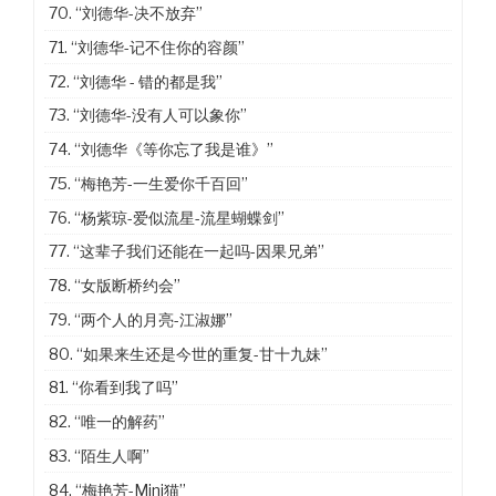
70.
“刘德华-决不放弃”
71.
“刘德华-记不住你的容颜”
72.
“刘德华 - 错的都是我”
73.
“刘德华-没有人可以象你”
74.
“刘德华《等你忘了我是谁》”
75.
“梅艳芳-一生爱你千百回”
76.
“杨紫琼-爱似流星-流星蝴蝶剑”
77.
“这辈子我们还能在一起吗-因果兄弟”
78.
“女版断桥约会”
79.
“两个人的月亮-江淑娜”
80.
“如果来生还是今世的重复-甘十九妹”
81.
“你看到我了吗”
82.
“唯一的解药”
83.
“陌生人啊”
84.
“梅艳芳-Mini猫”