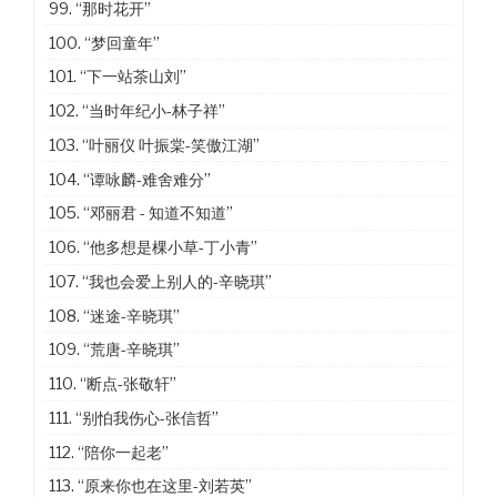
99.
“那时花开”
100.
“梦回童年”
101.
“下一站茶山刘”
102.
“当时年纪小-林子祥”
103.
“叶丽仪 叶振棠-笑傲江湖”
104.
“谭咏麟-难舍难分”
105.
“邓丽君 - 知道不知道”
106.
“他多想是棵小草-丁小青”
107.
“我也会爱上别人的-辛晓琪”
108.
“迷途-辛晓琪”
109.
“荒唐-辛晓琪”
110.
“断点-张敬轩”
111.
“别怕我伤心-张信哲”
112.
“陪你一起老”
113.
“原来你也在这里-刘若英”