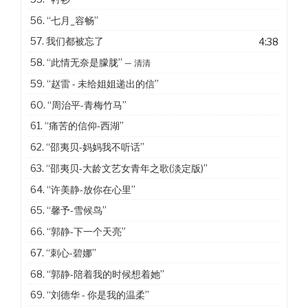
56.
“七月_容畅”
57. 我们都被忘了
4:38
58.
“此情无奈是朦胧”
— 清清
59.
“赵雷 - 未给姐姐递出的信”
60.
“周治平-青梅竹马”
61.
“痛苦的信仰-西湖”
62.
“邵夷贝-妈妈我不听话”
63.
“邵夷贝-大龄文艺女青年之歌(淡定版)”
64.
“许美静-放你在心里”
65.
“馨予-雪候鸟”
66.
“郭静-下一个天亮”
67.
“刺心-碧娜”
68.
“郭静-陪着我的时候想着她”
69.
“刘德华 - 你是我的温柔”