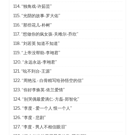
114.
“独角戏-许茹芸”
115.
“光阴的故事-罗大佑”
116.
“那些花儿-朴树”
117.
“想做你的疯女孩-关雎尔-乔欣”
118.
“刘若英 知道不知道”
119.
“上帝没帮助-李翊君”
120.
“永远永远-李翊君”
121.
“吆不到台-王源”
122.
“周艳泓 - 白骨精写给孙悟空的信”
123.
“你好李焕英-依兰爱情”
124.
“别哭偶最爱滴仁-方磊-郑智化”
125.
“李度 - 爱一个人 恨一个人”
126.
“李度 - 悲剧”
127.
“李度 - 男人不相信眼泪”