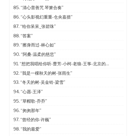
85.
“清心普善咒 琴箫合奏”
86.
“心头影视幻重重-仓央嘉措”
87.
“给你呆呆_张碧珠”
88.
“答案”
89.
“擦身而过-林心如”
90.
“阿桑-温柔的慈悲”
91.
“想把我唱给你听-曹芳-小柯-老狼-王筝-北京的冬天”
92.
“我是一棵秋天的树-张雨生”
93.
“冬天的树-吴金铃-梁雪”
94.
“心愿-王泽”
95.
“草帽歌-乔乔”
96.
“匆匆那年”
97.
“曾经的你-许巍”
98.
“我的最爱”