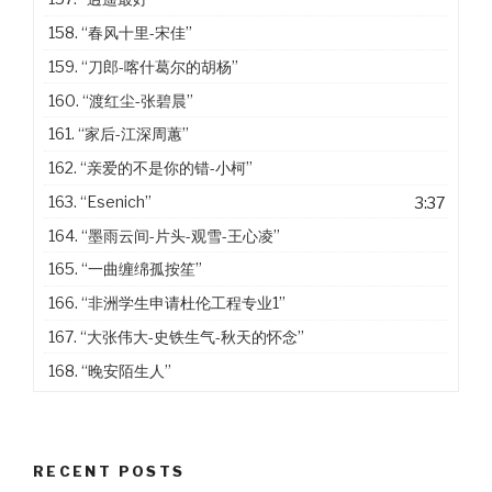
158.
“春风十里-宋佳”
159.
“刀郎-喀什葛尔的胡杨”
160.
“渡红尘-张碧晨”
161.
“家后-江深周蕙”
162.
“亲爱的不是你的错-小柯”
163.
“Esenich”
3:37
164.
“墨雨云间-片头-观雪-王心凌”
165.
“一曲缠绵孤按笙”
166.
“非洲学生申请杜伦工程专业1”
167.
“大张伟大-史铁生气-秋天的怀念”
168.
“晚安陌生人”
RECENT POSTS