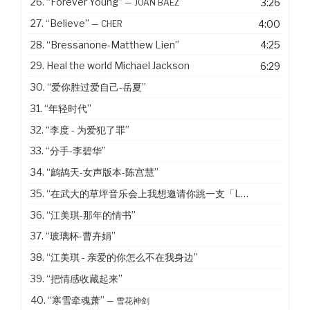
26.
“Forever Young”
3:26
— JOAN BAEZ
27.
“Believe”
4:00
— CHER
28.
“Bressanone-Matthew Lien”
4:25
29. Heal the world Michael Jackson
6:29
30.
“爱你胜过爱自己-岳夏”
31.
“年轻时代”
32.
“李度 - 为爱犯了罪”
33.
“分手-李碧华”
34.
“鹧鸪天-女声版本-陈宫慧”
35.
“在武大的草坪音乐会上我想邀请你跳一支「Last Dance」”
36.
“江美琪-那年的情书”
37.
“玻璃杯-曹卉娟”
38.
“江美琪 - 亲爱的你怎么不在我身边”
39.
“把情感收藏起来”
40.
“寒雪牵魂萧”
— 雪花神剑