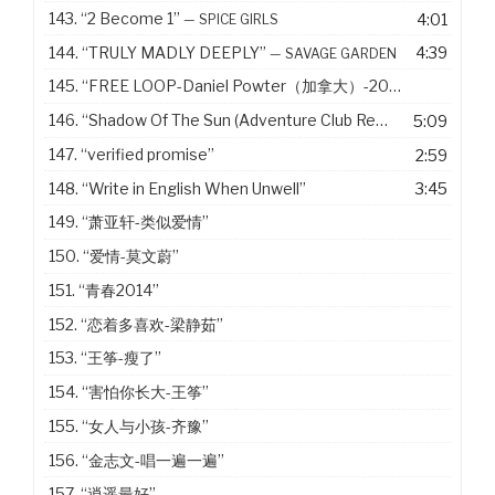
143.
“2 Become 1”
4:01
— SPICE GIRLS
144.
“TRULY MADLY DEEPLY”
4:39
— SAVAGE GARDEN
145.
“FREE LOOP-Daniel Powter（加拿大）-2005”
146.
“Shadow Of The Sun (Adventure Club Remix)”
5:09
— MAX ELT
147.
“verified promise”
2:59
148.
“Write in English When Unwell”
3:45
149.
“萧亚轩-类似爱情”
150.
“爱情-莫文蔚”
151.
“青春2014”
152.
“恋着多喜欢-梁静茹”
153.
“王筝-瘦了”
154.
“害怕你长大-王筝”
155.
“女人与小孩-齐豫”
156.
“金志文-唱一遍一遍”
157.
“逍遥最好”