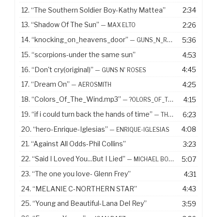
12.
“The Southern Soldier Boy-Kathy Mattea”
2:34
13.
“Shadow Of The Sun”
2:26
— MAX ELTO
14.
“knocking_on_heavens_door”
5:36
— GUNS_N_ROSES
15.
“scorpions-under the same sun”
4:53
16.
“Don't cry(original)”
4:45
— GUNS N' ROSES
17.
“Dream On”
4:25
— AEROSMITH
18.
“Colors_Of_The_Wind.mp3”
4:15
— ?OLORS_OF_THE_WIND.MP3
19.
“if i could turn back the hands of time”
6:23
— THE R IN R&AMP;B COLLECTION VOLUME 1
20.
“hero-Enrique-Iglesias”
4:08
— ENRIQUE-IGLESIAS
21.
“Against All Odds-Phil Collins”
3:23
22.
“Said I Loved You...But I Lied”
5:07
— MICHAEL BOLTON
23.
“The one you love- Glenn Frey”
4:31
24.
“MELANIE C-NORTHERN STAR”
4:43
25.
“Young and Beautiful-Lana Del Rey”
3:59