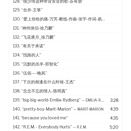
128.
“很少传这种带背景音的歌-苏有朋”
129.
“合并-王筝”
130.
“爱上你给的痛-万芳-断线-作曲-张宇-作词-易家扬”
131.
“神州侠侣-徐乃麟”
132.
“飞花逐月_徐乃麟”
133.
“有关于承诺”
134.
“找路的人”
135.
“沉默的羔羊-郑智化”
136.
“伍佰----晚风”
137.
“下次的相逢在什么时候-王杰”
138.
“念念不忘的情人-陈明真”
139.
“big-big-world-Emilia-Rydberg”
3:28
— EMILIA-RYDBERG
140.
“pretty-boy-Marit-Marion”
4:39
— MARIT-MARION
141.
“because you loved me”
4:35
142.
“R.E.M. - Everybody Hurts”
5:20
— R.E.M.