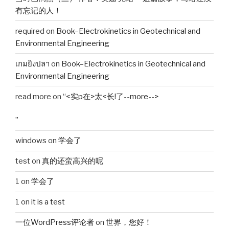
有忘记的人！
required
on
Book–Electrokinetics in Geotechnical and
Environmental Engineering
เกมยิงปลา
on
Book–Electrokinetics in Geotechnical and
Environmental Engineering
read more
on
“<实p在>太<长!了--more-->
”
windows
on
学会了
test
on
真的还蛮高兴的呢
1
on
学会了
1
on
it is a test
一位WordPress评论者
on
世界，您好！