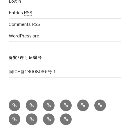
Log in
Entries
RSS
Comments
RSS
WordPress.org
备案/许可证编号
闽ICP备19008096号-1
校
微
人
微
美
亚
友
博
民
信
因
琛
研
电
弗
电
会
网
茨
（RWTH，
究
渗
莱
渗
（verlag-
Aachen）