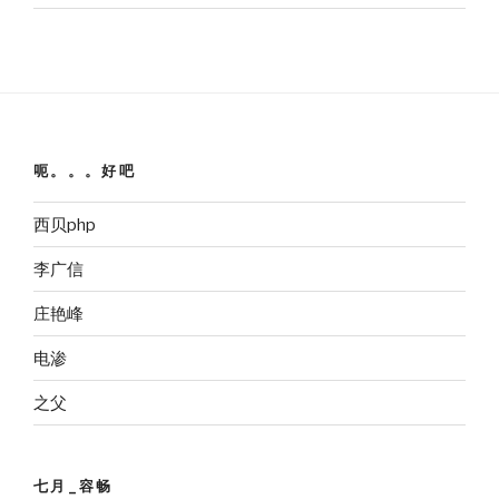
呃。。。好吧
西贝php
李广信
庄艳峰
电渗
之父
七月_容畅