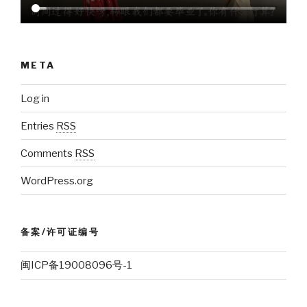
META
Log in
Entries
RSS
Comments
RSS
WordPress.org
备案/许可证编号
闽ICP备19008096号-1