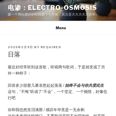
Skip
电渗：ELECTRO-OSMOSIS
to
建一个网站最好的时间是十七年前，其次是大大大大大前年
content
Menu
POSTED
2025年2月9日
BY
REQUIRED
ON
日落
最近好经常听到这首歌，听错两句歌词，于是就变成了另
外一种样子：
回首多少甜蜜几番哀愁起起落落 /
始终不会与你共度此生
这句，“不悔”听成了“不会”，一个坚定、一个惋惜，好像也
行吧
你和我也然笑泪满唇 / 感叹年华竟是一无余剩