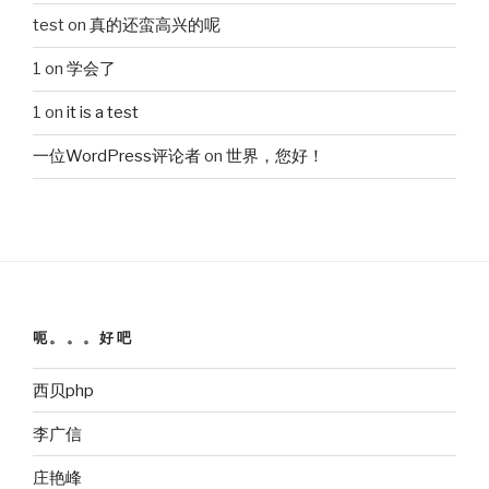
test
on
真的还蛮高兴的呢
1
on
学会了
1
on
it is a test
一位WordPress评论者
on
世界，您好！
呃。。。好吧
西贝php
李广信
庄艳峰