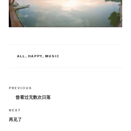
CATEGORIES
ALL
,
HAPPY
,
MUSIC
Post
PREVIOUS
Previous
navigation
Post
曾看过无数次日落
NEXT
Next
Post
再见了