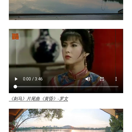
《刺马》片尾曲《黄昏》-罗文